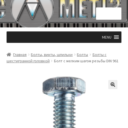
Перейти
Перейти
Меню
к
к
навигации
содержимому
Главная
MENU
КОНТАКТЫ 050 331 53 94
Главная
Болты, винты, шпильки
Болты
Болты с
Корзина
шестигранной головкой
Болт с мелким шагом резьбы DIN 961
Мой аккаунт
Оформление заказа