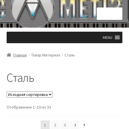
Перейти
Перейти
Меню
к
к
навигации
содержимому
Главная
MENU
КОНТАКТЫ 050 331 53 94
Главная
Товар Материал
Сталь
Корзина
Сталь
Мой аккаунт
Оформление заказа
Отображение 1–10 из 33
1
2
3
4