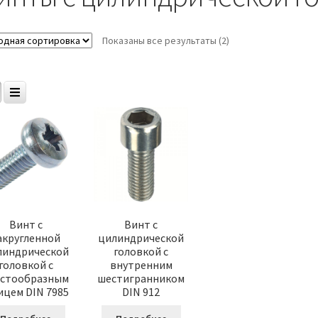
Показаны все результаты (2)
Винт с
Винт с
акругленной
цилиндрической
линдрической
головкой с
головкой с
внутренним
естообразным
шестигранником
цем DIN 7985
DIN 912