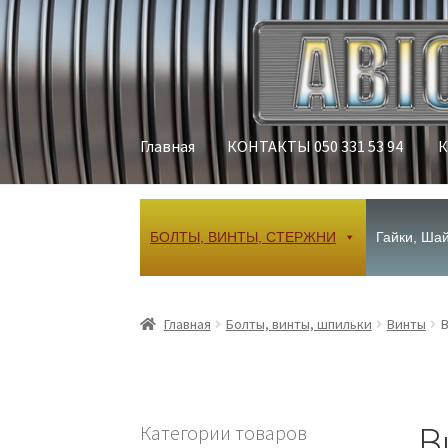
Перейти
Перейти
к
к
навигации
содержимому
Главная
КОНТАКТЫ 050 331 53 94
К
Главная
КОНТАКТЫ 050 331 53 94
Корзина
М
БОЛТЫ, ВИНТЫ, СТЕРЖНИ
Гайки, Ша
Главная
Болты, винты, шпильки
Винты
В
Категории товаров