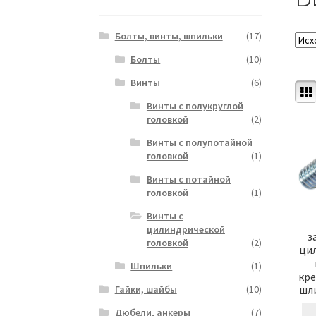
Болты, винты, шпильки
(17)
Болты
(10)
Винты
(6)
Винты с полукруглой
головкой
(2)
Винты с полупотайной
головкой
(1)
Винты с потайной
головкой
(1)
Винты с
цилиндрической
з
головкой
(2)
ци
Шпильки
(1)
кр
Гайки, шайбы
(10)
шли
Дюбели, анкеры
(7)