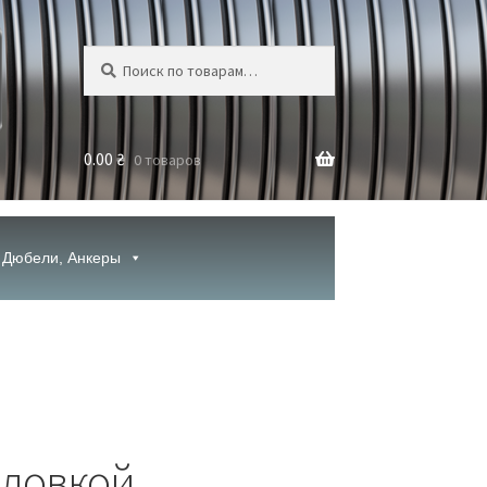
Искать:
Поиск
0.00
₴
0 товаров
Дюбели, Анкеры
оловкой