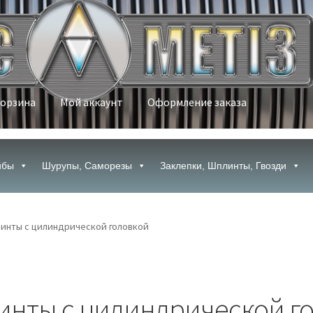
орзина
Мой аккаунт
Оформление заказа
ой аккаунт
Оформление заказа
йбы
Шурупы, Саморезы
Заклепки, Шплинты, Гвозди
Винты с цилиндрической головкой
инты с цилиндрической г