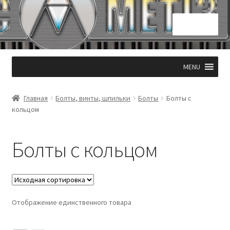
Перейти
Перейти
Меню
к
к
навигации
содержимому
Главная
MENU
КОНТАКТЫ 050 331 53 94
Главная
Болты, винты, шпильки
Болты
Болты с
Корзина
кольцом
Мой аккаунт
Болты с кольцом
Оформление заказа
Отображение единственного товара