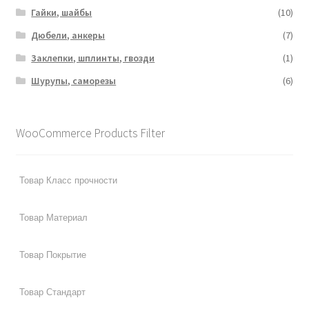
Гайки, шайбы
(10)
Дюбели, анкеры
(7)
Заклепки, шплинты, гвозди
(1)
Шурупы, саморезы
(6)
WooCommerce Products Filter