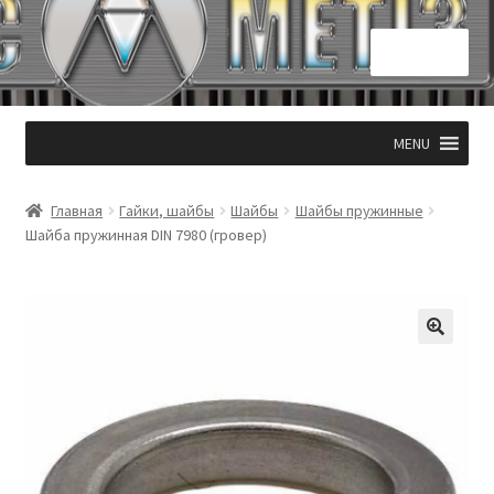
Перейти
Перейти
Меню
к
к
навигации
содержимому
Главная
MENU
КОНТАКТЫ 050 331 53 94
Главная
Гайки, шайбы
Шайбы
Шайбы пружинные
Корзина
Шайба пружинная DIN 7980 (гровер)
Мой аккаунт
Оформление заказа