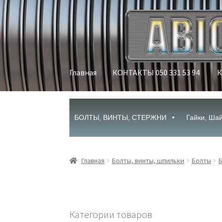
Перейти
Перейти
к
к
навигации
содержимому
Главная
КОНТАКТЫ 050 331 53 94
К
Главная
КОНТАКТЫ 050 331 53 94
Корзина
М
БОЛТЫ, ВИНТЫ, СТЕРЖНИ
Гайки, Ша
Главная
Болты, винты, шпильки
Болты
Б
Категории товаров