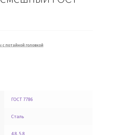
 с потайной головкой
ГОСТ 7786
Сталь
4.8
,
5.8