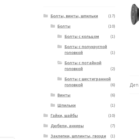
Болты, винты, шпильки
(17)
Болты
(10)
Болты с кольцом
(1)
Болты с полукруглой
головкой
(1)
Болты с потайной
головкой
(2)
Болты с шестигранной
Дет
головкой
(6)
Винты
(6)
Шпильки
(1)
Гайки, шайбы
(10)
Дюбели, анкеры
(7)
Заклепки, шплинты, гвозди
(1)