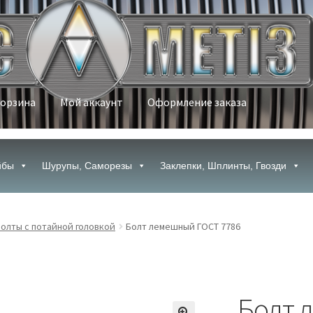
орзина
Мой аккаунт
Оформление заказа
ой аккаунт
Оформление заказа
йбы
Шурупы, Саморезы
Заклепки, Шплинты, Гвозди
олты с потайной головкой
Болт лемешный ГОСТ 7786
Болт 