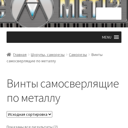
Перейти
Перейти
Меню
к
к
навигации
содержимому
Главная
MENU
КОНТАКТЫ 050 331 53 94
Главная
Шурупы, саморезы
Саморезы
Винты
Корзина
самосверлящие по металлу
Мой аккаунт
Винты самосверлящие
Оформление заказа
по металлу
Показаны все результаты (2)