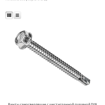
Винты самосверлящие с шестигранной головкой DIN