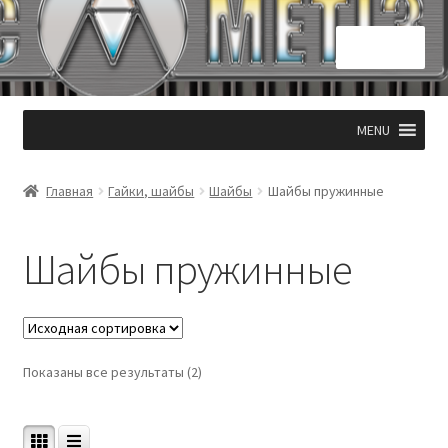
Перейти
Перейти
Меню
к
к
навигации
содержимому
Главная
MENU
КОНТАКТЫ 050 331 53 94
Главная
Гайки, шайбы
Шайбы
Шайбы пружинные
Корзина
Шайбы пружинные
Мой аккаунт
Оформление заказа
Показаны все результаты (2)