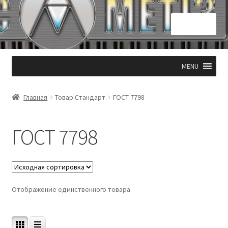
Перейти
Перейти
Меню
к
к
навигации
содержимому
Главная
MENU
КОНТАКТЫ 050 331 53 94
Главная
Товар Стандарт
ГОСТ 7798
Корзина
ГОСТ 7798
Мой аккаунт
Оформление заказа
Отображение единственного товара