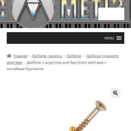
Перейти
Перейти
Меню
к
к
навигации
содержимому
Главная
MENU
КОНТАКТЫ 050 331 53 94
Главная
Дюбели, анкеры
Дюбели
Дюбели ударного
Корзина
монтажа
Дюбель с шурупом для быстрого монтажа с
потайным буртиком
Мой аккаунт
Оформление заказа